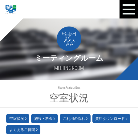
ミーティングルーム
MEETING ROOM
Room Availabilities
空室状況
空室状況
施設・料金
ご利用の流れ
資料ダウンロード
よくあるご質問