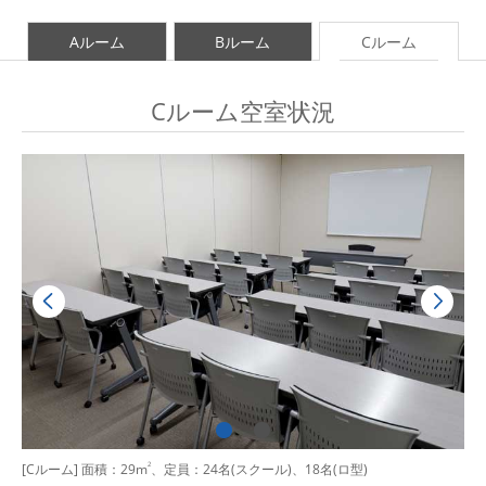
Aルーム
Bルーム
Cルーム
Cルーム空室状況
[Cルーム] 面積：29m
2
、定員：24名(スクール)、18名(ロ型)