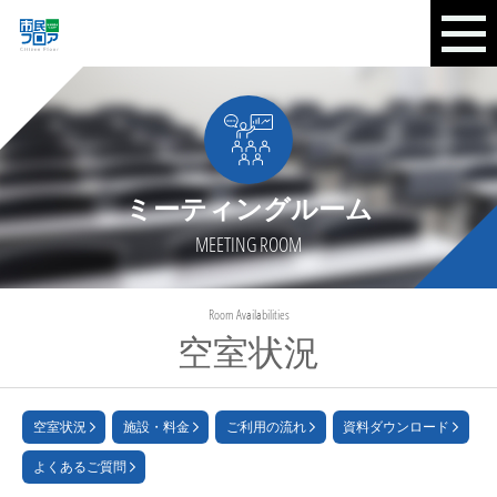
ミーティングルーム
MEETING ROOM
Room Availabilities
空室状況
空室状況
施設・料金
ご利用の流れ
資料ダウンロード
よくあるご質問