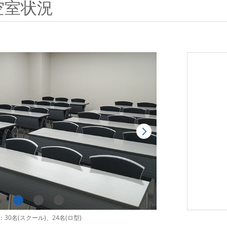
空室状況
30名(スクール)、24名(ロ型)