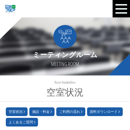
ミーティングルーム
MEETING ROOM
Room Availabilities
空室状況
空室状況
施設・料金
ご利用の流れ
資料ダウンロード
よくあるご質問