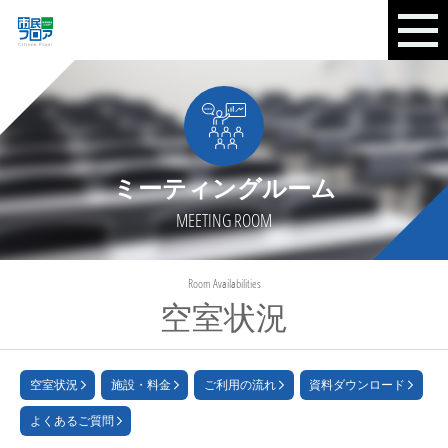
ミーティングルーム
MEETING ROOM
Room Availabilities
空室状況
空室状況
施設・料金
ご利用の流れ
資料ダウンロード
よくあるご質問