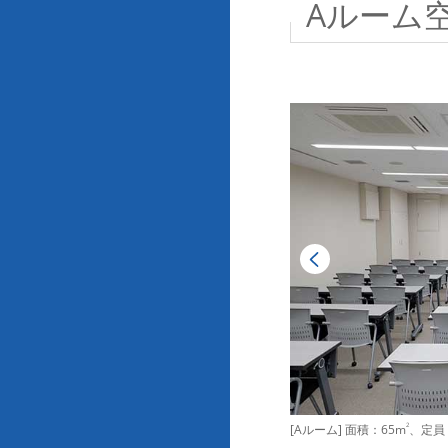
Aルーム
[Aルーム] 面積：65m
2
、定員：