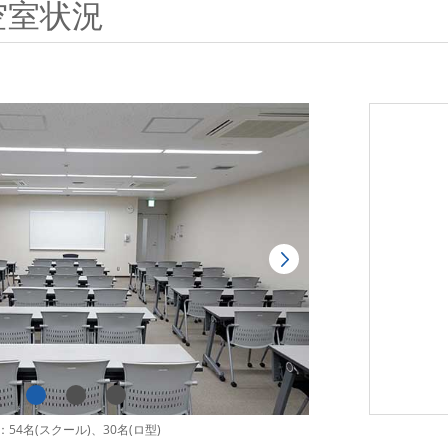
空室状況
54名(スクール)、30名(ロ型)