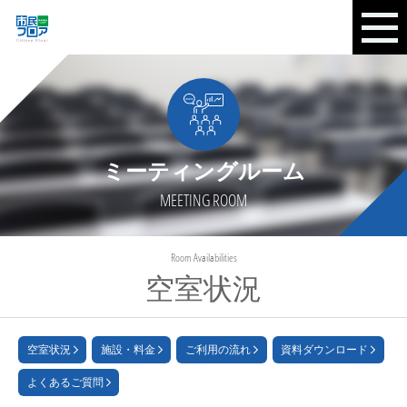
ミーティングルーム
MEETING ROOM
Room Availabilities
空室状況
空室状況
施設・料金
ご利用の流れ
資料ダウンロード
よくあるご質問