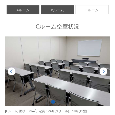
Aルーム
Bルーム
Cルーム
Cルーム空室状況
[Cルーム] 面積：29m
2
、定員：24名(スクール)、18名(ロ型)