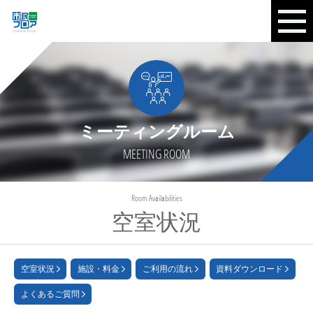
ミーティングルーム
MEETING ROOM
Room Availabilities
空室状況
空室状況
施設・料金
ご利用の流れ
資料ダウンロード
よくあるご質問