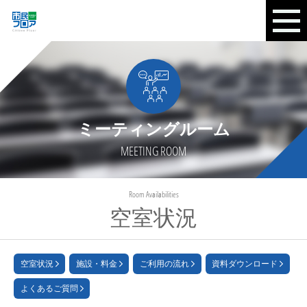
ミーティングルーム
MEETING ROOM
Room Availabilities
空室状況
空室状況
施設・料金
ご利用の流れ
資料ダウンロード
よくあるご質問