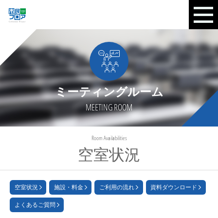
ミーティングルーム
MEETING ROOM
Room Availabilities
空室状況
空室状況
施設・料金
ご利用の流れ
資料ダウンロード
よくあるご質問