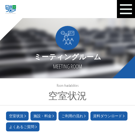
ミーティングルーム
MEETING ROOM
Room Availabilities
空室状況
空室状況
施設・料金
ご利用の流れ
資料ダウンロード
よくあるご質問