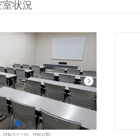
空室状況
24名(スクール)、18名(ロ型)