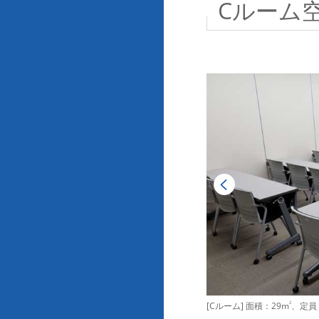
Cルーム
[Cルーム] 面積：29m
2
、定員：