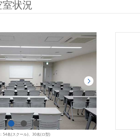
空室状況
54名(スクール)、30名(ロ型)