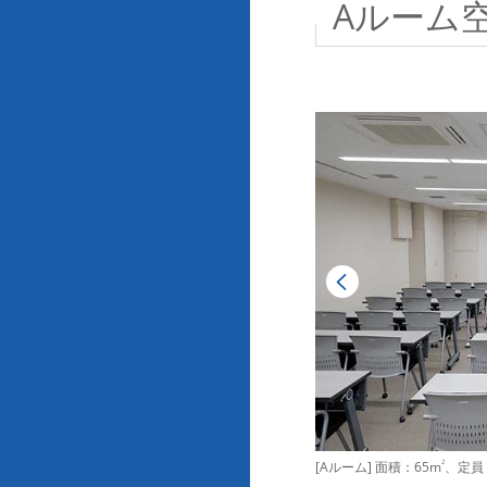
Aルーム
[Aルーム] 面積：65m
2
、定員：