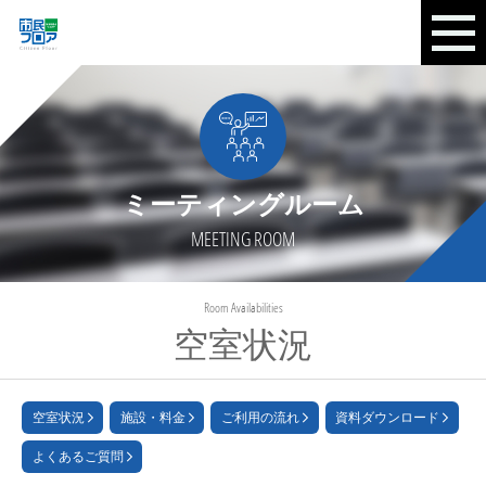
ミーティングルーム
MEETING ROOM
Room Availabilities
空室状況
空室状況
施設・料金
ご利用の流れ
資料ダウンロード
よくあるご質問