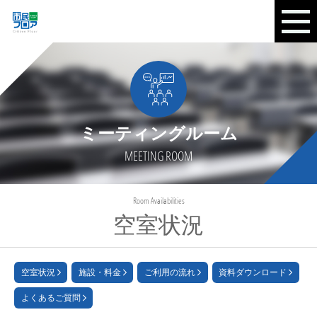
ミーティングルーム
MEETING ROOM
Room Availabilities
空室状況
空室状況
施設・料金
ご利用の流れ
資料ダウンロード
よくあるご質問