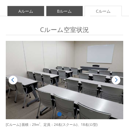
Aルーム
Bルーム
Cルーム
Cルーム空室状況
[Cルーム] 面積：29m
2
、定員：24名(スクール)、18名(ロ型)