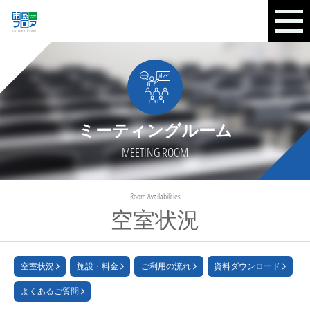
ミーティングルーム
MEETING ROOM
Room Availabilities
空室状況
空室状況
施設・料金
ご利用の流れ
資料ダウンロード
よくあるご質問