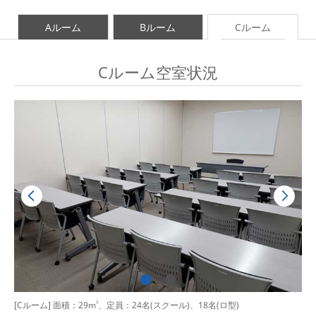
Aルーム
Bルーム
Cルーム
Cルーム空室状況
[Cルーム] 面積：29m
2
、定員：24名(スクール)、18名(ロ型)