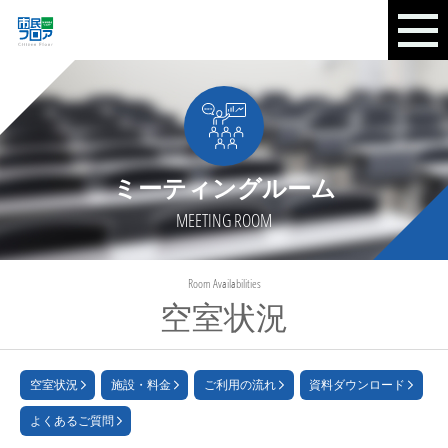
ミーティングルーム
MEETING ROOM
Room Availabilities
空室状況
空室状況
施設・料金
ご利用の流れ
資料ダウンロード
よくあるご質問