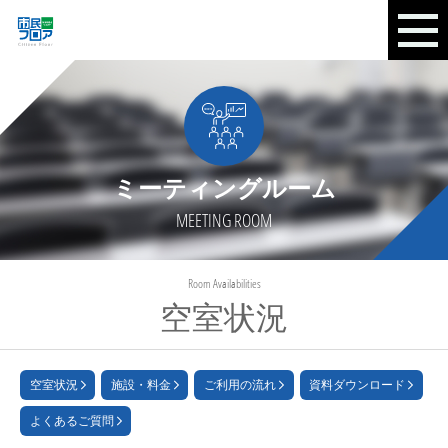
ミーティングルーム
MEETING ROOM
Room Availabilities
空室状況
空室状況
施設・料金
ご利用の流れ
資料ダウンロード
よくあるご質問