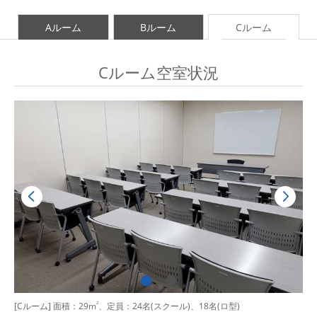
Aルーム
Bルーム
Cルーム
Cルーム空室状況
[Cルーム] 面積：29m
2
、定員：24名(スクール)、18名(ロ型)