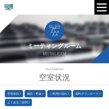
ミーティングルーム
MEETING ROOM
Room Availabilities
空室状況
空室状況
施設・料金
ご利用の流れ
資料ダウンロード
よくあるご質問