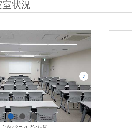
空室状況
54名(スクール)、30名(ロ型)