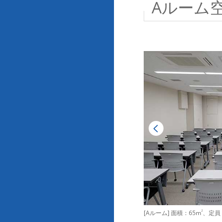
Aルーム
[Aルーム] 面積：65m
2
、定員：