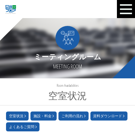
ミーティングルーム
MEETING ROOM
Room Availabilities
空室状況
空室状況
施設・料金
ご利用の流れ
資料ダウンロード
よくあるご質問