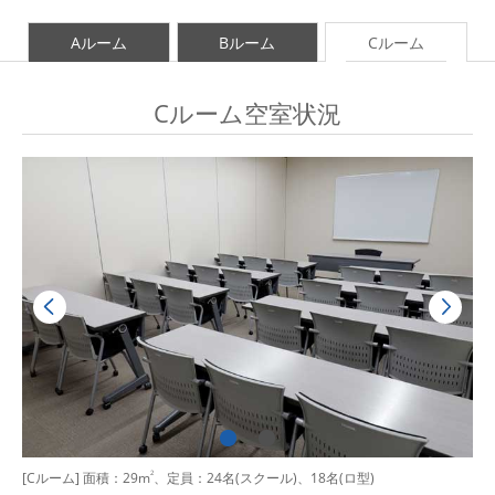
Aルーム
Bルーム
Cルーム
Cルーム空室状況
[Cルーム] 面積：29m
2
、定員：24名(スクール)、18名(ロ型)