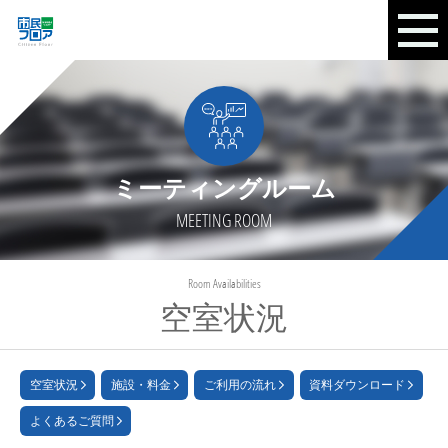
ミーティングルーム
MEETING ROOM
Room Availabilities
空室状況
空室状況
施設・料金
ご利用の流れ
資料ダウンロード
よくあるご質問