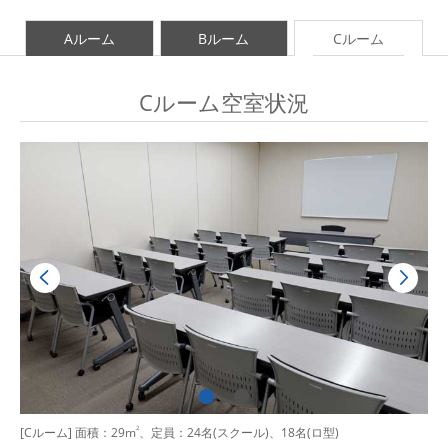
Aルーム
Bルーム
Cルーム
Cルーム空室状況
[Cルーム] 面積：29m
2
、定員：24名(スクール)、18名(ロ型)