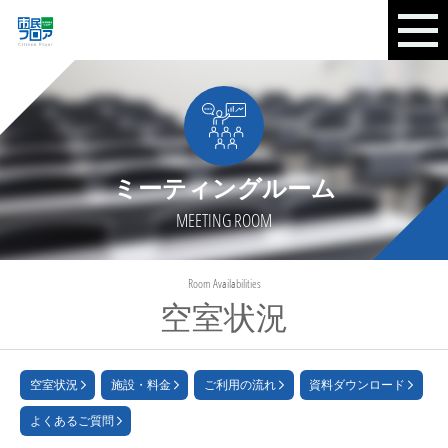
ミーティングルーム
MEETING ROOM
Room Availabilities
空室状況
空室状況
施設・料金
ご利用の流れ
資料ダウンロード
よくあるご質問