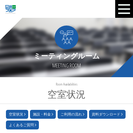
ミーティングルーム
MEETING ROOM
Room Availabilities
空室状況
空室状況
施設・料金
ご利用の流れ
資料ダウンロード
よくあるご質問