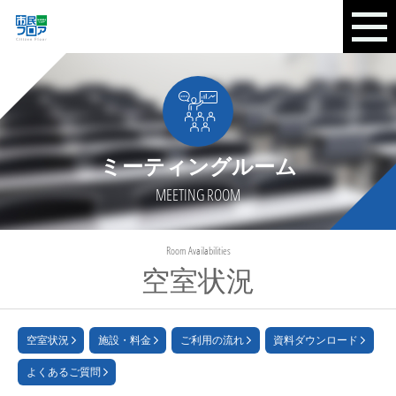
ミーティングルーム
MEETING ROOM
Room Availabilities
空室状況
空室状況
施設・料金
ご利用の流れ
資料ダウンロード
よくあるご質問