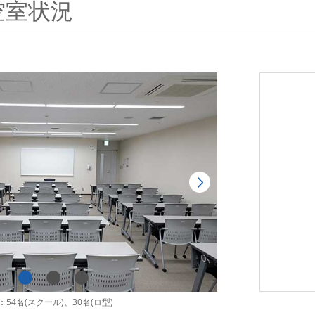
空室状況
54名(スクール)、30名(ロ型)