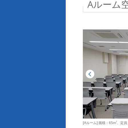
Aルーム
[Aルーム] 面積：65m
2
、定員：