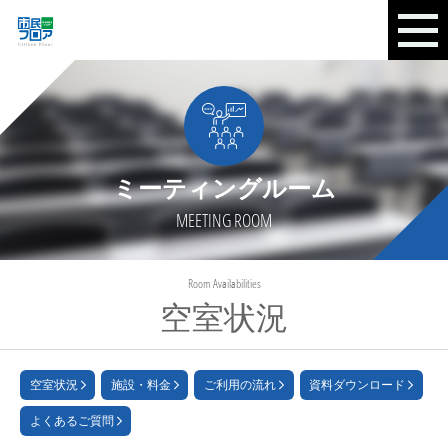
ミーティングルーム
MEETING ROOM
Room Availabilities
空室状況
空室状況
施設・料金
ご利用の流れ
資料ダウンロード
よくあるご質問