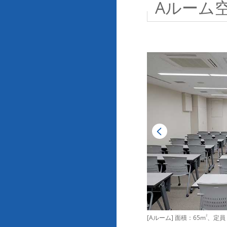
Aルーム
[Aルーム] 面積：65m
2
、定員：