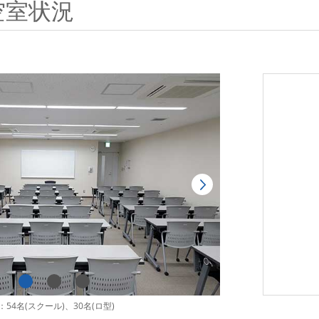
空室状況
54名(スクール)、30名(ロ型)