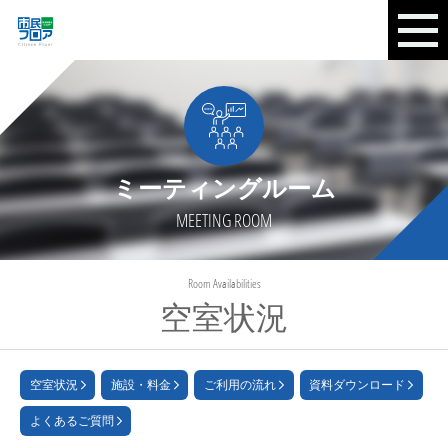
ミーティングルーム
MEETING ROOM
Room Availabilities
空室状況
空室状況
施設・料金
ご利用の流れ
資料ダウンロード
よくあるご質問