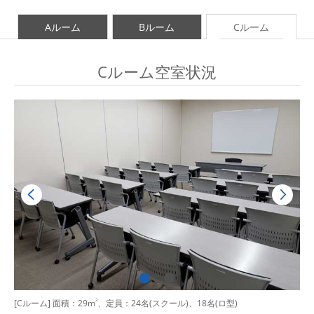
Aルーム
Bルーム
Cルーム
Cルーム空室状況
[Cルーム] 面積：29m
2
、定員：24名(スクール)、18名(ロ型)