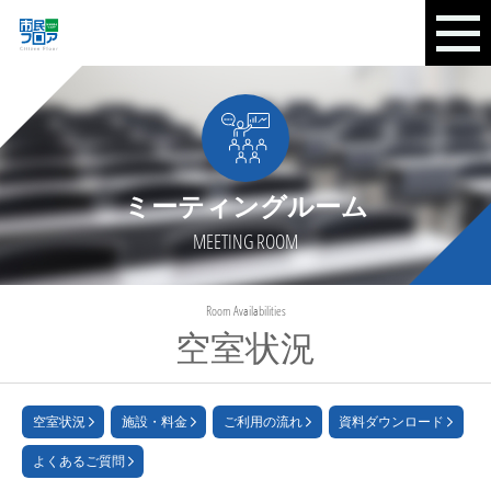
ミーティングルーム
MEETING ROOM
Room Availabilities
空室状況
空室状況
施設・料金
ご利用の流れ
資料ダウンロード
よくあるご質問