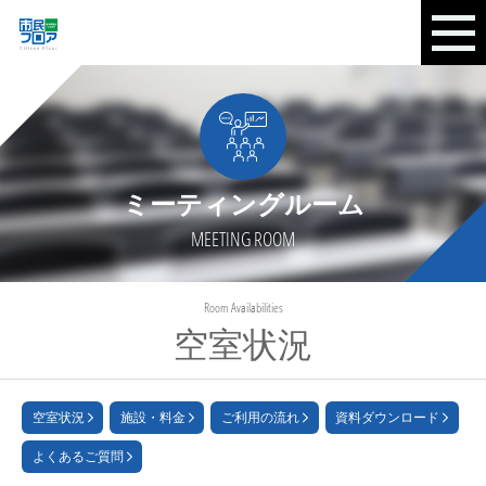
ミーティングルーム
MEETING ROOM
Room Availabilities
空室状況
空室状況
施設・料金
ご利用の流れ
資料ダウンロード
よくあるご質問