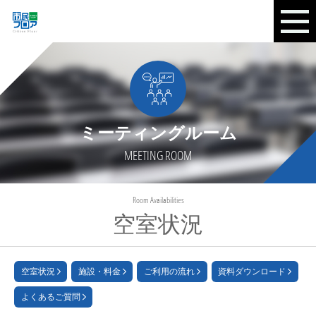
ミーティングルーム
MEETING ROOM
Room Availabilities
空室状況
空室状況
施設・料金
ご利用の流れ
資料ダウンロード
よくあるご質問