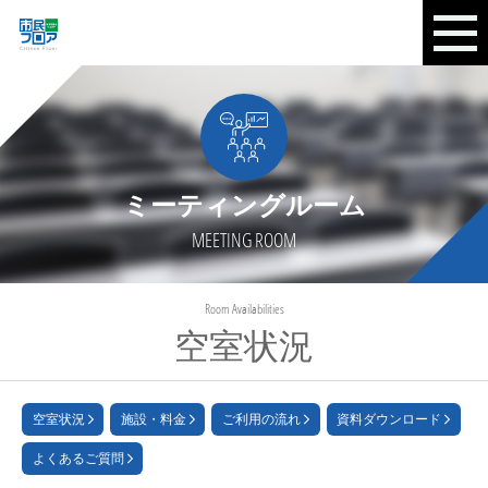
ミーティングルーム
MEETING ROOM
Room Availabilities
空室状況
空室状況
施設・料金
ご利用の流れ
資料ダウンロード
よくあるご質問