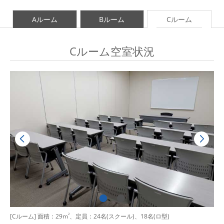
Aルーム
Bルーム
Cルーム
Cルーム空室状況
[Cルーム] 面積：29m
2
、定員：24名(スクール)、18名(ロ型)