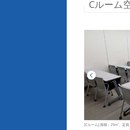
Cルーム
[Cルーム] 面積：29m
2
、定員：