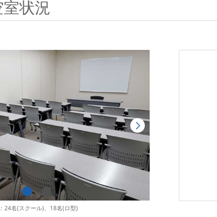
空室状況
24名(スクール)、18名(ロ型)