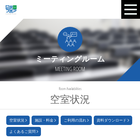
ミーティングルーム
MEETING ROOM
Room Availabilities
空室状況
空室状況
施設・料金
ご利用の流れ
資料ダウンロード
よくあるご質問