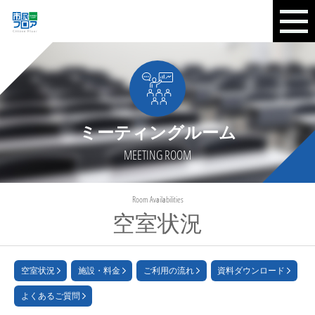
ミーティングルーム
MEETING ROOM
Room Availabilities
空室状況
空室状況
施設・料金
ご利用の流れ
資料ダウンロード
よくあるご質問