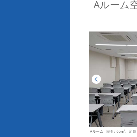
Aルーム
[Aルーム] 面積：65m
2
、定員：