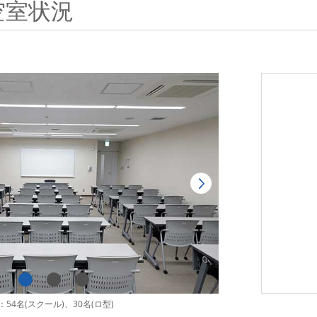
空室状況
54名(スクール)、30名(ロ型)