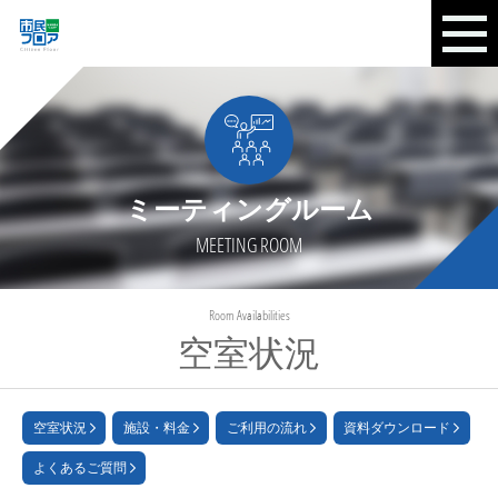
ミーティングルーム
MEETING ROOM
Room Availabilities
空室状況
空室状況
施設・料金
ご利用の流れ
資料ダウンロード
よくあるご質問