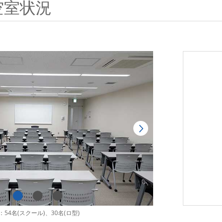
空室状況
54名(スクール)、30名(ロ型)