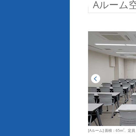
Aルーム
[Aルーム] 面積：65m
2
、定員：