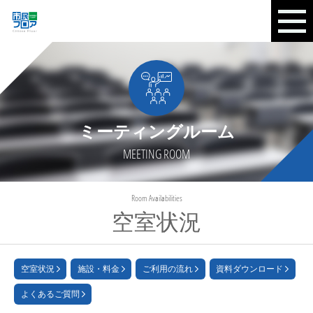
ミーティングルーム
MEETING ROOM
Room Availabilities
空室状況
空室状況
施設・料金
ご利用の流れ
資料ダウンロード
よくあるご質問