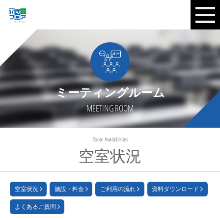
ミーティングルーム
MEETING ROOM
Room Availabilities
空室状況
空室状況
施設・料金
ご利用の流れ
資料ダウンロード
よくあるご質問