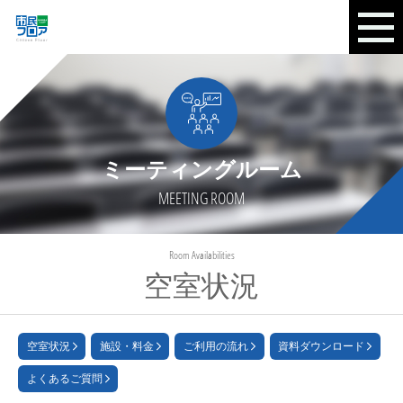
ミーティングルーム
MEETING ROOM
Room Availabilities
空室状況
空室状況
施設・料金
ご利用の流れ
資料ダウンロード
よくあるご質問