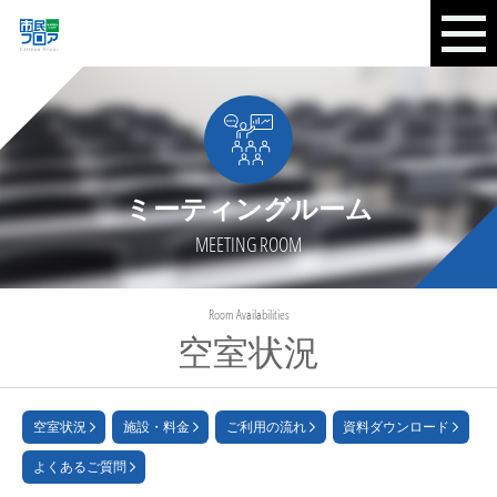
ミーティングルーム
MEETING ROOM
Room Availabilities
空室状況
空室状況
施設・料金
ご利用の流れ
資料ダウンロード
よくあるご質問