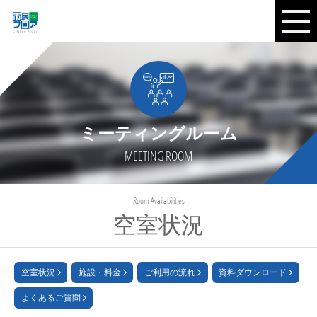
ミーティングルーム
MEETING ROOM
Room Availabilities
空室状況
空室状況
施設・料金
ご利用の流れ
資料ダウンロード
よくあるご質問