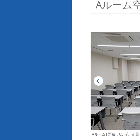
Aルーム
[Aルーム] 面積：65m
2
、定員：