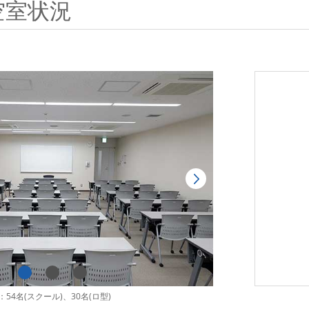
空室状況
54名(スクール)、30名(ロ型)