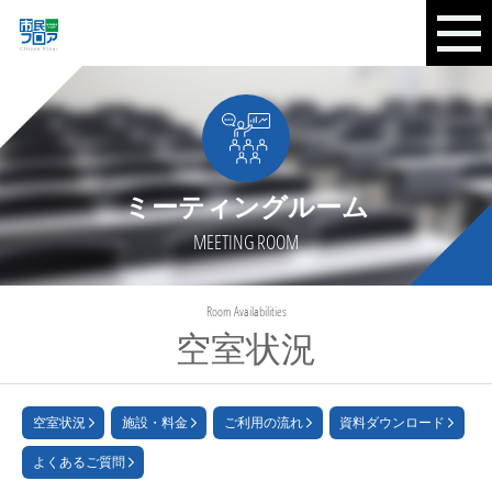
ミーティングルーム
MEETING ROOM
Room Availabilities
空室状況
空室状況
施設・料金
ご利用の流れ
資料ダウンロード
よくあるご質問