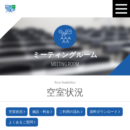
ミーティングルーム
MEETING ROOM
Room Availabilities
空室状況
空室状況
施設・料金
ご利用の流れ
資料ダウンロード
よくあるご質問