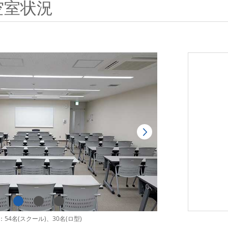
空室状況
54名(スクール)、30名(ロ型)