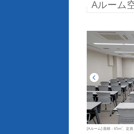
Aルーム
[Aルーム] 面積：65m
2
、定員：