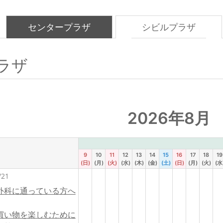
センタープラザ
シビルプラザ
ラザ
2026年8月
9
10
11
12
13
14
15
16
17
18
19
(日)
(月)
(火)
(水)
(木)
(金)
(土)
(日)
(月)
(火)
(水
/21
外科に通っている方へ
買い物を楽しむために