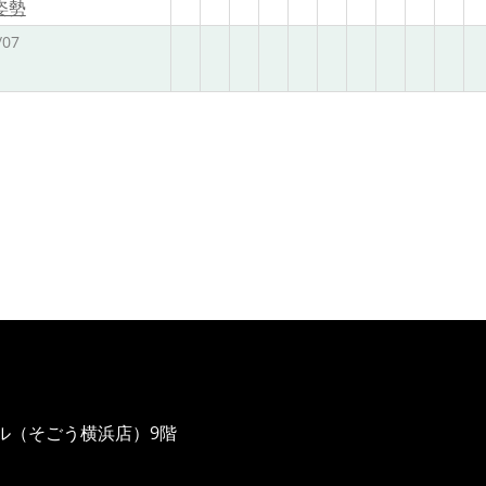
姿勢
/07
ル（そごう横浜店）9階