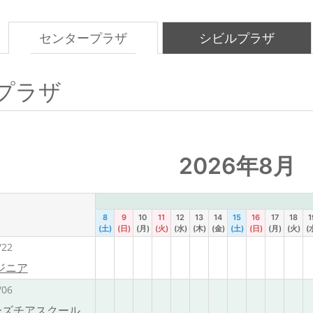
センタープラザ
シビルプラザ
プラザ
2026年8月
8
9
10
11
12
13
14
15
16
17
18
1
(土)
(日)
(月)
(火)
(水)
(木)
(金)
(土)
(日)
(月)
(火)
(
/22
ジニア
/06
ターズチアスクール